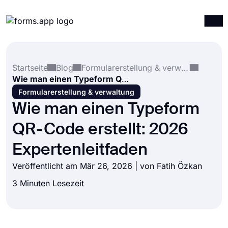
Produkte
Anmelden
Registrieren
Startseite
Blog
Formularerstellung & verwaltung
Integrationen
Wie man einen Typeform QR-Code erstellt: 2026 Expertenleitfaden
Vorlagen
Formularerstellung & verwaltung
Wie man einen Typeform
Ressourcen
QR-Code erstellt: 2026
Preise
Expertenleitfaden
Veröffentlicht am Mär 26, 2026 | von
Fatih Özkan
3 Minuten Lesezeit