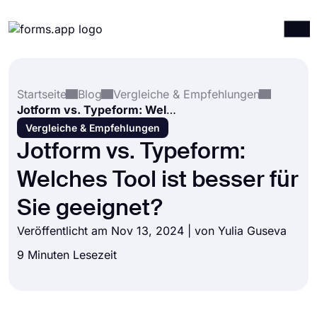
Produkte
Anmelden
Registrieren
Startseite
Blog
Vergleiche & Empfehlungen
Integrationen
Jotform vs. Typeform: Welches Tool ist besser für Sie geeignet?
Vorlagen
Vergleiche & Empfehlungen
Jotform vs. Typeform:
Ressourcen
Welches Tool ist besser für
Preise
Sie geeignet?
Veröffentlicht am Nov 13, 2024 | von
Yulia Guseva
9 Minuten Lesezeit