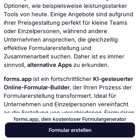
Optionen, wie beispielsweise leistungsstarker
Tools von heute. Einige Angebote sind aufgrund
ihrer Preisgestaltung perfekt für kleine Teams
oder Einzelpersonen, während andere
Unternehmen ansprechen, die gleichzeitig
effektive Formularerstellung und
Zusammenarbeit suchen. Daher ist es immer
sinnvoll,
alternative Apps
zu erkunden.
forms.app
ist ein fortschrittlicher
KI-gesteuerter
Online-Formular-Builder
, der Ihren Prozess der
Formularerstellung transformiert. Ideal für
Unternehmen und Einzelpersonen vereinfacht
es die Erstellung von verschiedenen
Formularen,
forms.app, dein kostenloser Formulargenerator
Umfragen
und
Quizzen.
Mit forms.app wird das
Sammeln wertvoller Informationen und die
Formular erstellen
Durchführung von Datenanalysen mühelos.