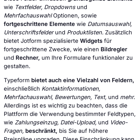
wie
Textfelder, Dropdowns
und
Mehrfachauswahl
Optionen, sowie
fortgeschrittene Elemente
wie
Datumsauswahl,
Unterschriftsfelder
und
Produktlisten.
Zusätzlich
bietet Jotform spezialisierte
Widgets
für
fortgeschrittene Zwecke, wie einen
Bildregler
und
Rechner,
um Ihre Formulare funktionaler zu
gestalten.
Typeform
bietet auch eine Vielzahl von Feldern,
einschließlich
Kontaktinformationen,
Mehrfachauswahl, Bewertungen, Text,
und
mehr.
Allerdings ist es wichtig zu beachten, dass die
Plattform die Verwendung bestimmter Feldtypen,
wie
Zahlungseinzug, Datei-Upload,
und
Video-
Fragen,
beschränkt,
bis Sie auf höhere
Preispläne upgraden. Diese Einschränkung kann