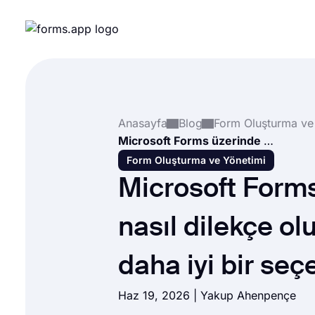
Anasayfa
Blog
Form Oluşturma ve
Microsoft Forms üzerinde nasıl dilekçe oluşturulur? (+ daha iyi bir seçenek)
Form Oluşturma ve Yönetimi
Microsoft Form
nasıl dilekçe ol
daha iyi bir seç
Haz 19, 2026 |
Yakup Ahenpençe