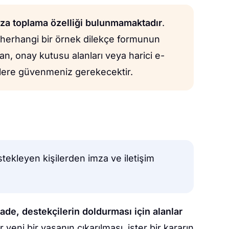
mza toplama özelliği bulunmamaktadır
.
 herhangi bir örnek dilekçe formunun
an, onay kutusu alanları veya harici e-
emlere güvenmeniz gerekecektir.
stekleyen kişilerden imza ve iletişim
fade, destekçilerin doldurması için alanlar
er yeni bir yasanın çıkarılması, ister bir kararın