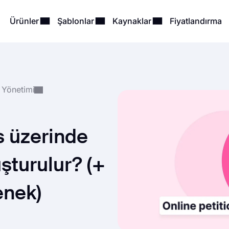
Ürünler
Şablonlar
Kaynaklar
Fiyatlandırma
 Yönetimi
s üzerinde
uşturulur? (+
enek)