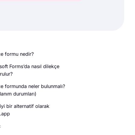
çe formu nedir?
soft Forms’da nasıl dilekçe
rulur?
çe formunda neler bulunmalı?
llanım durumları)
yi bir alternatif olarak
.app
ç