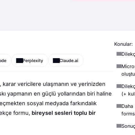
Konular:
Dilek
ode
Perplexity
Claude.ai
Micro
oluştu
, karar vericilere ulaşmanın ve yerinizden
Dilek
kı yapmanın en güçlü yollarından biri haline
(+ ku
me geçmekten sosyal medyada farkındalık
Daha i
ilekçe formu,
bireysel sesleri toplu bir
forms
Sonu