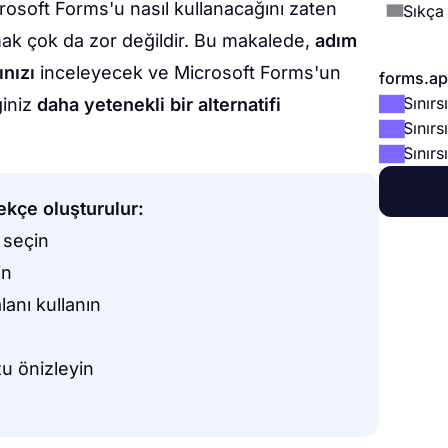
osoft Forms'u nasıl kullanacağını zaten
Sıkça
mak çok da zor değildir. Bu makalede,
adım
ınızı
inceleyecek ve Microsoft Forms'un
forms.app
Sınır
ğiniz
daha yetenekli bir alternatifi
Sınırs
Sınırs
lekçe oluşturulur:
 seçin
in
lanı kullanın
u önizleyin