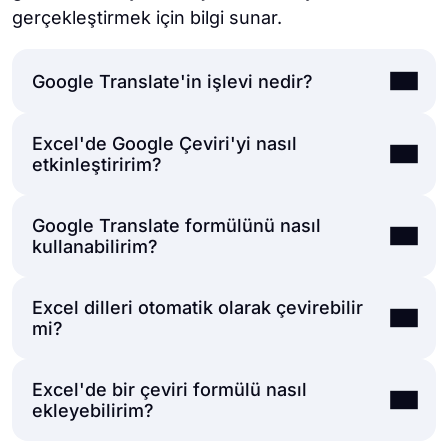
gerçekleştirmek için bilgi sunar.
Google Translate'in işlevi nedir?
Excel'de Google Çeviri'yi nasıl
Google Çeviri, kelimeleri veya metinleri bir
etkinleştiririm?
dilden diğerine çevirmenize yardımcı olur.
Hızlı çeviriler için harikadır.
Google Translate formülünü nasıl
Excel'de, metni çevirmek için Ekle
kullanabilirim?
sekmesinden Microsoft Translator
eklentisini kullanın.
Excel dilleri otomatik olarak çevirebilir
Bir Google Sheets hücresine
mi?
=GOOGLETRANSLATE(metin, "kaynak",
"hedef") yazın, metni içeriğinizle, "kaynak"
Excel'de bir çeviri formülü nasıl
ve "hedef"i de dil kodlarıyla değiştirin.
Evet, Microsoft Translator eklentisi ile Excel,
ekleyebilirim?
metni farklı dillere otomatik olarak çevirebilir.