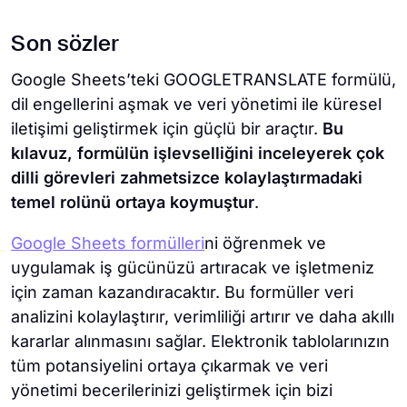
Excel'de metni çevirmek için metni seçin,
Son sözler
"Gözden Geçir" sekmesine gidin ve "Çevir
"e tıklayın. Dilinizi seçin ve çevrilmiş metni
Google Sheets’teki GOOGLETRANSLATE formülü,
elektronik tablonuza manuel olarak
dil engellerini aşmak ve veri yönetimi ile küresel
kopyalayın.
iletişimi geliştirmek için güçlü bir araçtır.
Bu
kılavuz, formülün işlevselliğini inceleyerek çok
dilli görevleri zahmetsizce kolaylaştırmadaki
💡 GOOGLETRANSLATE ile çevirilerde
temel rolünü ortaya koymuştur
.
ustalaştıktan sonra, çok dilli veri
içgörülerinizi daha fazla analiz etmek
Google Sheets formülleri
ni öğrenmek ve
için yüzdelik dilim işlevini keşfedin.
uygulamak iş gücünüzü artıracak ve işletmeniz
için zaman kazandıracaktır. Bu formüller veri
analizini kolaylaştırır, verimliliği artırır ve daha akıllı
kararlar alınmasını sağlar. Elektronik tablolarınızın
tüm potansiyelini ortaya çıkarmak ve veri
yönetimi becerilerinizi geliştirmek için bizi