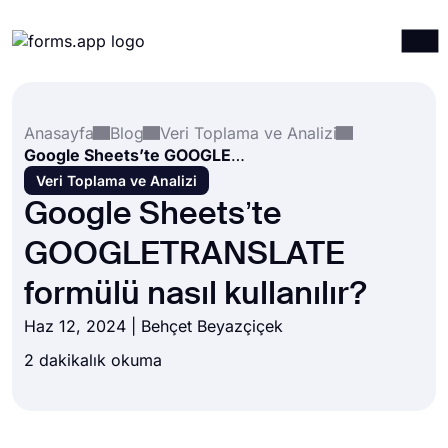
Ürünler
Giriş yap
Kayıt ol
Anasayfa
Blog
Veri Toplama ve Analizi
Entegrasyonlar
Google Sheets’te GOOGLETRANSLATE formülü nasıl kullanılır?
Şablonlar
Veri Toplama ve Analizi
Google Sheets’te
Kaynaklar
GOOGLETRANSLATE
Fiyatlandırma
formülü nasıl kullanılır?
Haz 12, 2024 |
Behçet Beyazçiçek
2 dakikalık okuma