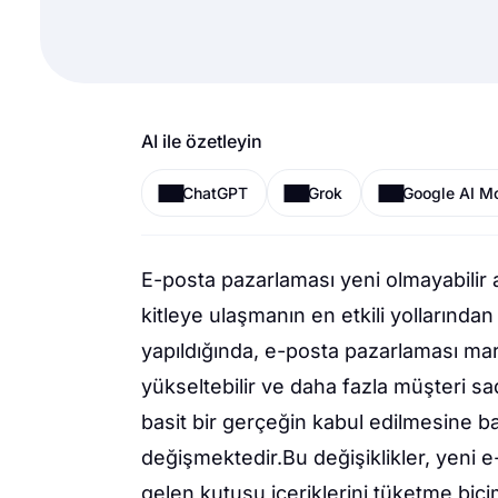
AI ile özetleyin
ChatGPT
Grok
Google AI M
E-posta pazarlaması yeni olmayabilir a
kitleye ulaşmanın en etkili yollarında
yapıldığında, e-posta pazarlaması marka b
yükseltebilir ve daha fazla müşteri sa
basit bir gerçeğin kabul edilmesine ba
değişmektedir.Bu değişiklikler, yeni e
gelen kutusu içeriklerini tüketme biçi