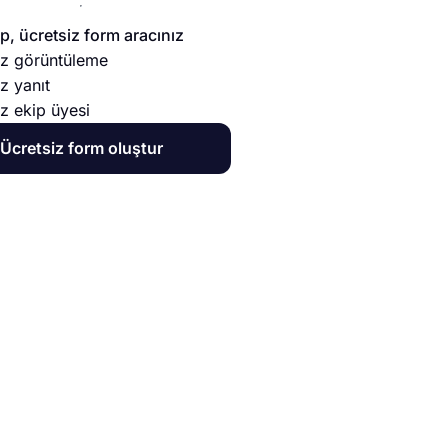
, ücretsiz form aracınız
sız görüntüleme
ız yanıt
ız ekip üyesi
Ücretsiz form oluştur