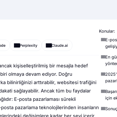
Konular:
E-pos
ode
Perplexity
Claude.ai
gelişi
En gü
yöntem
ncak kişiselleştirilmiş bir mesajla hedef
n biri olmaya devam ediyor. Doğru
2025'
pazar
ilinirliğinizi arttırabilir, websitesi trafiğini
dakati sağlayabilir. Ancak tüm bu faydalar
Başarı
için e
ğlıdır: E-posta pazarlaması sürekli
-posta pazarlama teknolojilerinden insanların
Sonu
mlerindeki değişimlere kadar her şeyi içerir.