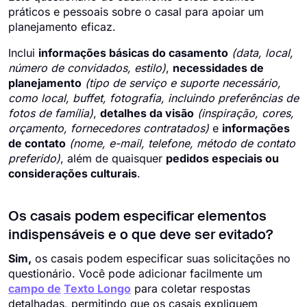
práticos e pessoais sobre o casal para apoiar um
planejamento eficaz.
Inclui
informações básicas do casamento
(data, local,
número de convidados, estilo)
,
necessidades de
planejamento
(tipo de serviço e suporte necessário,
como local, buffet, fotografia, incluindo preferências de
fotos de família)
,
detalhes da visão
(inspiração, cores,
orçamento, fornecedores contratados)
e
informações
de contato
(nome, e-mail, telefone, método de contato
preferido)
, além de quaisquer
pedidos especiais ou
considerações culturais
.
Os casais podem especificar elementos
indispensáveis e o que deve ser evitado?
Sim,
os casais podem especificar suas solicitações no
questionário. Você pode adicionar facilmente um
campo de
Texto Longo
para coletar respostas
detalhadas, permitindo que os casais expliquem