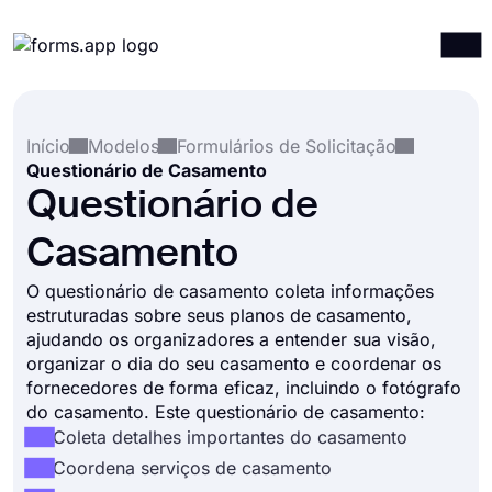
Produtos
Entrar
Registrar-se
Início
Modelos
Formulários de Solicitação
Integrações
Questionário de Casamento
Modelos
Questionário de
Recursos
Casamento
Preços
O questionário de casamento coleta informações
estruturadas sobre seus planos de casamento,
ajudando os organizadores a entender sua visão,
organizar o dia do seu casamento e coordenar os
fornecedores de forma eficaz, incluindo o fotógrafo
do casamento. Este questionário de casamento:
Coleta detalhes importantes do casamento
Coordena serviços de casamento