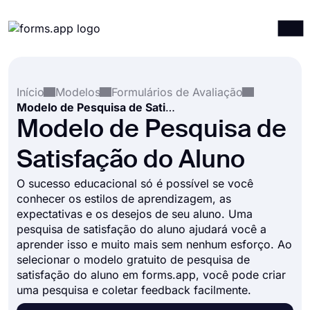
Produtos
Entrar
Registrar-se
Início
Modelos
Formulários de Avaliação
Integrações
Modelo de Pesquisa de Satisfação do Aluno
Modelos
Modelo de Pesquisa de
Recursos
Satisfação do Aluno
Preços
O sucesso educacional só é possível se você
conhecer os estilos de aprendizagem, as
expectativas e os desejos de seu aluno. Uma
pesquisa de satisfação do aluno ajudará você a
aprender isso e muito mais sem nenhum esforço. Ao
selecionar o modelo gratuito de pesquisa de
satisfação do aluno em forms.app, você pode criar
uma pesquisa e coletar feedback facilmente.