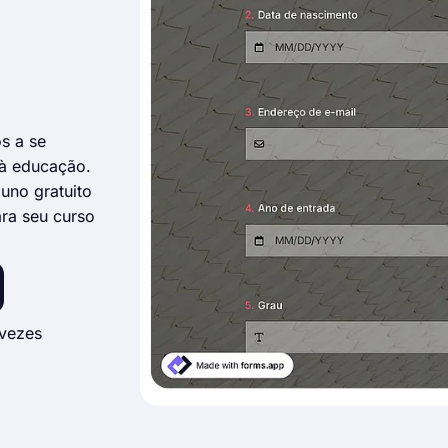
s a se
 à educação.
uno gratuito
ara seu curso
vezes