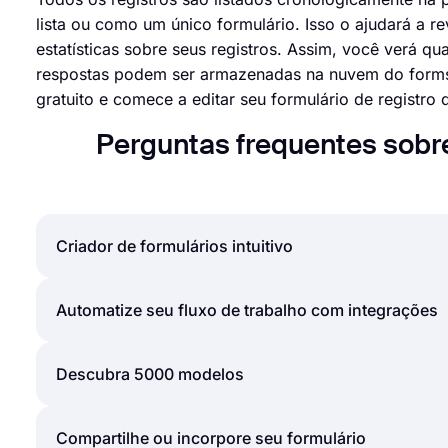
lista ou como um único formulário. Isso o ajudará a r
estatísticas sobre seus registros. Assim, você verá q
respostas podem ser armazenadas na nuvem do forms.
gratuito e comece a editar seu formulário de registro 
Perguntas frequentes sobre
Criador de formulários intuitivo
Crie formulários online com facilidade, personaliz
Automatize seu fluxo de trabalho com integrações
alguns minutos. Ao adicionar alguns dos muitos ti
criador de formulários de arrastar e soltar do for
Você pode integrar os formulários e pesquisas que 
Descubra 5000 modelos
Recursos poderosos:
Zapier. Esses aplicativos e integrações incluem a 
● Lógica condicional
seu formulário é enviado e a criação de uma ofert
● Crie formulários com facilidade
Não há limites e fronteiras quando se trata de cri
Compartilhe ou incorpore seu formulário