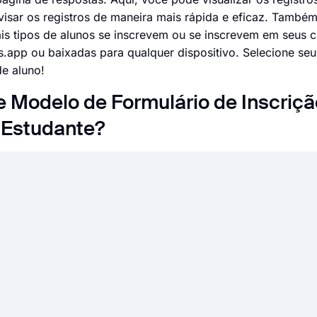
evisar os registros de maneira mais rápida e eficaz. Tamb
uais tipos de alunos se inscrevem ou se inscrevem em seus c
app ou baixadas para qualquer dispositivo. Selecione se
de aluno!
 Modelo de Formulário de Inscriçã
Estudante?
e os campos, o design e as opções de privacidade do seu f
pos de campos de formulário para todas as necessidades co
ms.app, você também pode criar pesquisas e exames online.
criou no forms.app com muitos aplicativos de terceiros at
criação ou modificação de uma planilha no Planilhas Googl
a no Pipedrive para um pedido que você recebeu ou um lea
ar formulários, pesquisas e exames online com forms.app! V