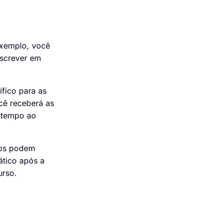
exemplo, você
nscrever em
ífico para as
cê receberá as
o tempo ao
nos podem
ático após a
urso.