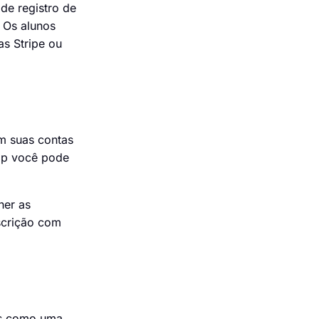
de registro de
 Os alunos
s Stripe ou
em suas contas
app você pode
her as
scrição com
ros como uma