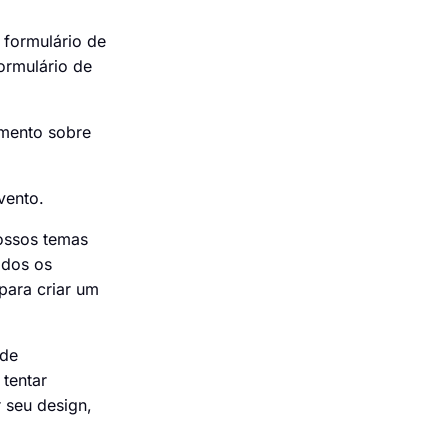
 formulário de
ormulário de
imento sobre
vento.
nossos temas
odos os
para criar um
 de
 tentar
 seu design,