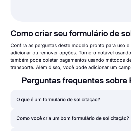
Como criar seu formulário de so
Confira as perguntas deste modelo pronto para uso e 
adicionar ou remover opções. Torne-o notável usando
também pode coletar pagamentos usando métodos de 
transporte. Além disso, você pode adicionar um campo 
Perguntas frequentes sobre 
O que é um formulário de solicitação?
Um formulário de solicitação é um documento usado 
Como você cria um bom formulário de solicitação?
qualquer pessoa, dependendo de onde você trabalha