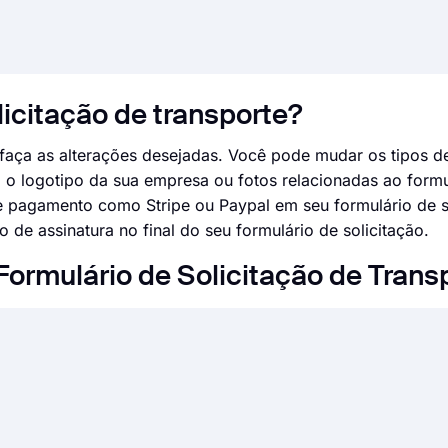
licitação de transporte?
faça as alterações desejadas. Você pode mudar os tipos d
 o logotipo da sua empresa ou fotos relacionadas ao formu
pagamento como Stripe ou Paypal em seu formulário de so
de assinatura no final do seu formulário de solicitação.
Formulário de Solicitação de Trans
para aceitar solicitações de seus clientes, funcionários, 
. Por meio de um formulário de solicitação, você pode ac