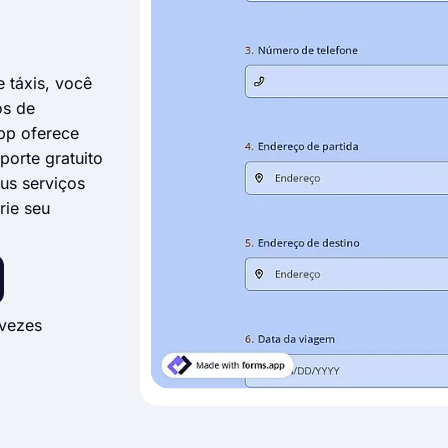
 táxis, você
os de
app oferece
porte gratuito
eus serviços
rie seu
vezes