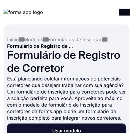
Produtos
Entrar
Registrar-se
Início
Modelos
Formulários de Inscrição
Integrações
Formulário de Registro de Corretor
Modelos
Formulário de Registro
Recursos
de Corretor
Preços
Está planejando coletar informações de potenciais
corretores que desejam trabalhar com sua agência?
Um formulário de inscrição para corretores pode ser
a solução perfeita para você. Aproveite ao máximo
com o modelo de formulário de inscrição para
corretores da forms.app e crie um formulário de
inscrição completo para integrar novos corretores.
Usar modelo