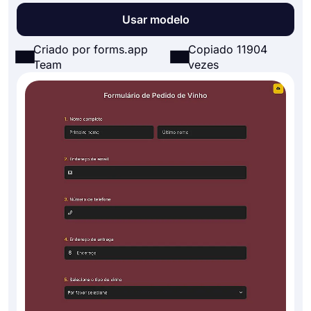
Usar modelo
Criado por forms.app
Copiado 11904
Team
vezes