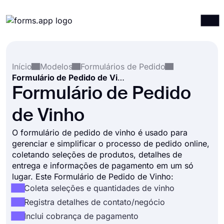
Produtos
Entrar
Registrar-se
Início
Modelos
Formulários de Pedido
Integrações
Formulário de Pedido de Vinho
Modelos
Formulário de Pedido
Recursos
de Vinho
Preços
O formulário de pedido de vinho é usado para
gerenciar e simplificar o processo de pedido online,
coletando seleções de produtos, detalhes de
entrega e informações de pagamento em um só
lugar. Este Formulário de Pedido de Vinho:
Coleta seleções e quantidades de vinho
Registra detalhes de contato/negócio
Inclui cobrança de pagamento