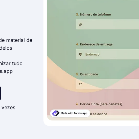
e material de
odelos
,
izar tudo
ms.app
 vezes