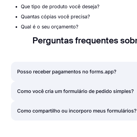
Que tipo de produto você deseja?
Quantas cópias você precisa?
Qual é o seu orçamento?
Perguntas frequentes sobr
Posso receber pagamentos no forms.app?
Sim, o forms.app é um poderoso criador de formul
Como você cria um formulário de pedido simples?
uma interface fácil de usar para exibir seus produto
pagamentos através de seus formulários de pedido,
Um formulário de pedido ajuda empresas ou indiví
Como compartilho ou incorporo meus formulários?
seu formulário, conectar-se à sua conta Stripe ou P
de comércio eletrônico. Portanto, é lógico criar fo
ferramenta que você precisa é um
criador de formu
Para divulgar sua loja online, você pode postar seu
etapas abaixo e terminar de criar seu formulário pe