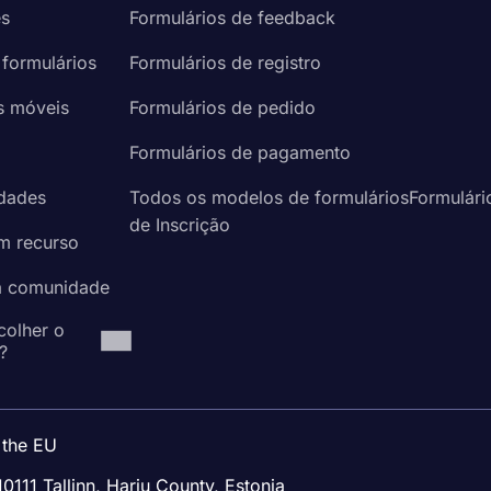
es
Formulários de feedback
 formulários
Formulários de registro
s móveis
Formulários de pedido
a
Formulários de pagamento
idades
Todos os modelos de formuláriosFormulári
de Inscrição
um recurso
à comunidade
colher o
?
 the EU
10111 Tallinn, Harju County, Estonia