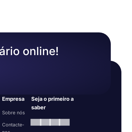
m apenas
nto
s ou obter
a de
ário online!
Empresa
Seja o primeiro a
saber
Sobre nós
Contacte-