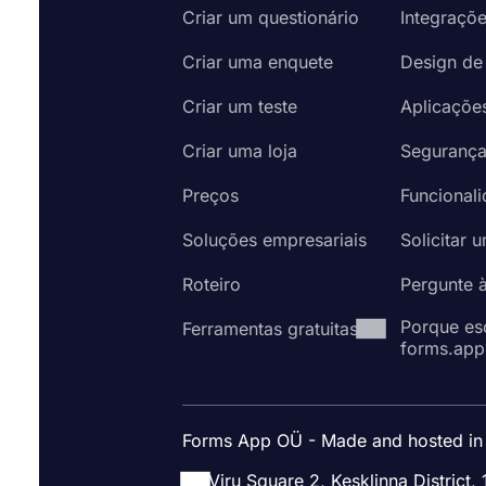
Criar um questionário
Integraçõ
Criar uma enquete
Design de
Criar um teste
Aplicaçõe
Criar uma loja
Seguranç
Preços
Funcional
Soluções empresariais
Solicitar 
Roteiro
Pergunte 
Porque es
Ferramentas gratuitas
forms.app
Forms App OÜ - Made and hosted in
Viru Square 2, Kesklinna District, 