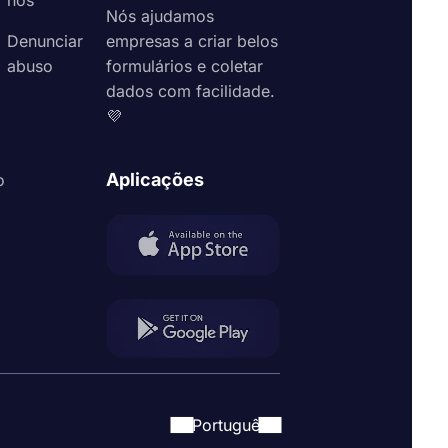
nos
Nós ajudamos
Denunciar
empresas a criar belos
abuso
formulários e coletar
dados com facilidade.
💜
Aplicações
o
Portuguê