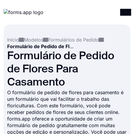
Produtos
Entrar
Registrar-se
Início
Modelos
Formulários de Pedido
Integrações
Formulário de Pedido de Flores Para Casamento
Modelos
Formulário de Pedido
Recursos
de Flores Para
Preços
Casamento
O formulário de pedido de flores para casamento é
um formulário que vai facilitar o trabalho das
floriculturas. Com este formulário, você pode
receber pedidos de flores de seus clientes online.
forms.app oferece a oportunidade de criar um
formulário de pedido gratuitamente com muitas
opções de edição e personalização. Você pode usar