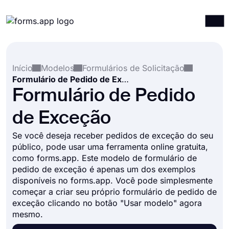
Produtos
Entrar
Registrar-se
Início
Modelos
Formulários de Solicitação
Integrações
Formulário de Pedido de Exceção
Modelos
Formulário de Pedido
Recursos
de Exceção
Preços
Se você deseja receber pedidos de exceção do seu
público, pode usar uma ferramenta online gratuita,
como forms.app. Este modelo de formulário de
pedido de exceção é apenas um dos exemplos
disponíveis no forms.app. Você pode simplesmente
começar a criar seu próprio formulário de pedido de
exceção clicando no botão "Usar modelo" agora
mesmo.