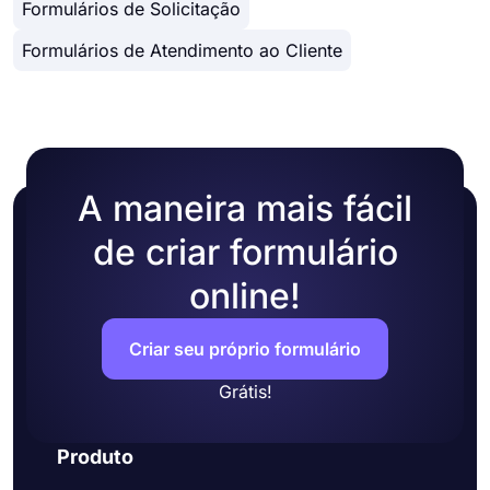
Formulários de Solicitação
formulário de solicitação como desejar. Do
Integração com aplicativos de terceiros.
modelo de formulário de solicitação de licença ao
Dando acesso fácil ao seu formulário através de
Formulários de Atendimento ao Cliente
modelo de formulário de solicitação de
um link.
manutenção e muitos outros, você pode escolher
aquele que atenda às suas necessidades e
começar imediatamente!
A maneira mais fácil
de criar formulário
online!
Criar seu próprio formulário
Grátis!
Produto