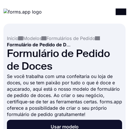
Produtos
Entrar
Registrar-se
Início
Modelos
Formulários de Pedido
Integrações
Formulário de Pedido de Doces
Modelos
Formulário de Pedido
Recursos
de Doces
Preços
Se você trabalha com uma confeitaria ou loja de
doces, ou se tem paixão por tudo o que é doce e
açucarado, aqui está o nosso modelo de formulário
de pedido de doces. Ao criar o seu negócio,
certifique-se de ter as ferramentas certas. forms.app
oferece a possibilidade de criar o seu próprio
formulário de pedido gratuitamente!
Usar modelo