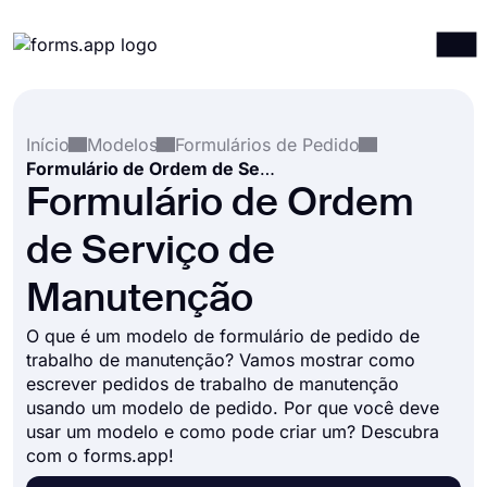
Produtos
Entrar
Registrar-se
Início
Modelos
Formulários de Pedido
Integrações
Formulário de Ordem de Serviço de Manutenção
Modelos
Formulário de Ordem
Recursos
de Serviço de
Preços
Manutenção
O que é um modelo de formulário de pedido de
trabalho de manutenção? Vamos mostrar como
escrever pedidos de trabalho de manutenção
usando um modelo de pedido. Por que você deve
usar um modelo e como pode criar um? Descubra
com o forms.app!