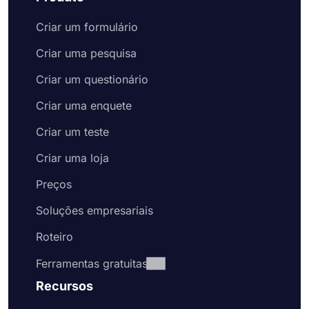
Compartilhe seu formulário de pedido nas
redes sociais ou incorpore-o em seu site
Criar um formulário
Aproveite o recebimento de pedidos de
clientes on-line
Criar uma pesquisa
Criar um questionário
Criar uma enquete
Criar um teste
Criar uma loja
Preços
Soluções empresariais
Roteiro
Ferramentas gratuitas
Recursos