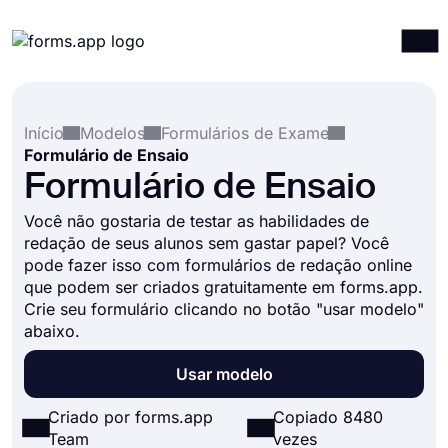
Produtos
Entrar
Registrar-se
Início
Modelos
Formulários de Exame
Integrações
Formulário de Ensaio
Modelos
Formulário de Ensaio
Recursos
Você não gostaria de testar as habilidades de
redação de seus alunos sem gastar papel? Você
Preços
pode fazer isso com formulários de redação online
que podem ser criados gratuitamente em forms.app.
Crie seu formulário clicando no botão "usar modelo"
abaixo.
Usar modelo
Criado por forms.app
Copiado 8480
Team
vezes