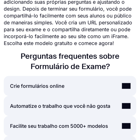
adicionando suas próprias perguntas e ajustando o
design. Depois de terminar seu formulário, você pode
compartilhá-lo facilmente com seus alunos ou público
de maneiras simples. Você cria um URL personalizado
para seu exame e o compartilha diretamente ou pode
incorporá-lo facilmente ao seu site como um iFrame.
Escolha este modelo gratuito e comece agora!
Perguntas frequentes sobre
Formulário de Exame?
Crie formulários online
Usando a interface de usuário fácil e extensa do
Automatize o trabalho que você não gosta
criador de formulários do forms.app, você pode
criar formulários, pesquisas e exames online com
As automatizações entre as ferramentas que você
Facilite seu trabalho com 5000+ modelos
menos esforço do que qualquer outra coisa! Você
usa são vitais, pois economizam tempo e reduzem
pode começar rapidamente com um modelo
a carga de trabalho. Imagine que você precise