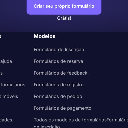
Criar seu próprio formulário
Grátis!
s
Modelos
Formulário de Inscrição
 ajuda
Formulários de reserva
es
Formulários de feedback
 formulários
Formulários de registro
s móveis
Formulários de pedido
a
Formulários de pagamento
idades
Todos os modelos de formuláriosFormulári
de Inscrição