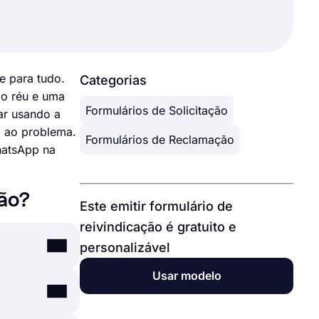
e para tudo.
Categorias
 o réu e uma
Formulários de Solicitação
ar usando a
o ao problema.
Formulários de Reclamação
hatsApp na
ção?
Este emitir formulário de
reivindicação é gratuito e
personalizável
Usar modelo
a linha,
 com apenas