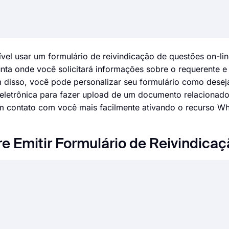
vel usar um formulário de reivindicação de questões on-lin
a onde você solicitará informações sobre o requerente e
m disso, você pode personalizar seu formulário como desej
a eletrônica para fazer upload de um documento relacionad
m contato com você mais facilmente ativando o recurso W
e Emitir Formulário de Reivindica
ácil do que nunca. Sem a necessidade de codificar uma únic
uisas e personalizar seus campos, design e opções gerais