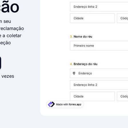
ção
m seu
 reclamação
 a coletar
seção
 vezes