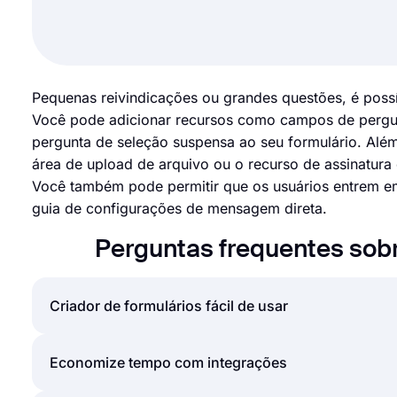
Pequenas reivindicações ou grandes questões, é possí
Você pode adicionar recursos como campos de pergunt
pergunta de seleção suspensa ao seu formulário. Alé
área de upload de arquivo ou o recurso de assinatur
Você também pode permitir que os usuários entrem e
guia de configurações de mensagem direta.
Perguntas frequentes sobr
Criador de formulários fácil de usar
Criar formulários e pesquisas online é muito mais f
Economize tempo com integrações
você pode simplesmente criar formulários ou pesq