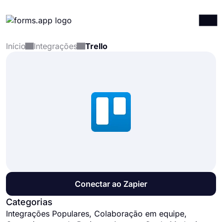
Início
Integrações
Trello
Produtos
Entrar
Registrar-se
Integrações
Modelos
Recursos
Preços
Conectar ao Zapier
Categorias
Integrações Populares, Colaboração em equipe,