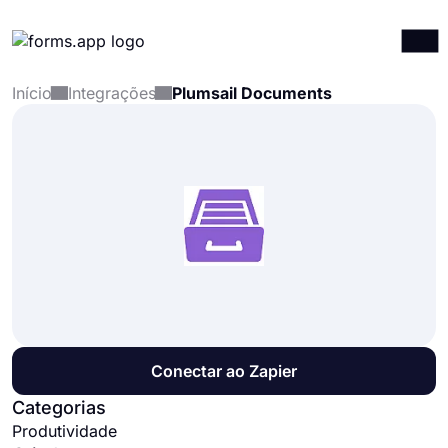
Início
Integrações
Plumsail Documents
Produtos
Entrar
Registrar-se
Integrações
Modelos
Recursos
Preços
Conectar ao Zapier
Categorias
Produtividade