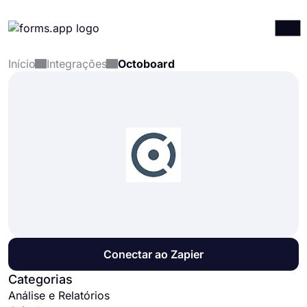
Início
Integrações
Octoboard
Produtos
Entrar
Registrar-se
Integrações
Modelos
Recursos
Preços
Conectar ao Zapier
Categorias
Análise e Relatórios