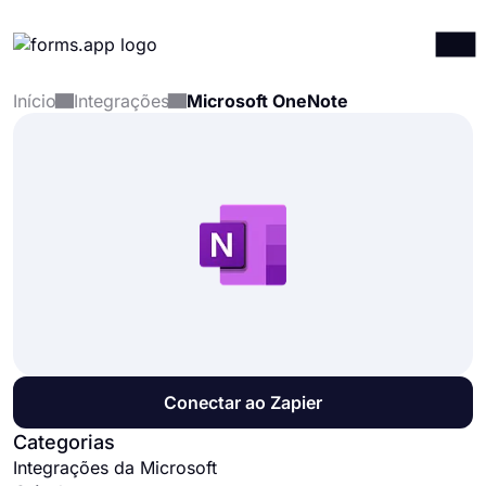
Início
Integrações
Microsoft OneNote
Produtos
Entrar
Registrar-se
Integrações
Modelos
Recursos
Preços
Conectar ao Zapier
Categorias
Integrações da Microsoft