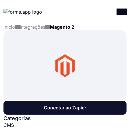
Início
Integrações
Magento 2
Produtos
Entrar
Registrar-se
Integrações
Modelos
Recursos
Preços
Conectar ao Zapier
Categorias
CMS