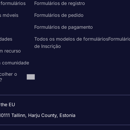
 formulários
Formulários de registro
s móveis
Formulários de pedido
a
Formulários de pagamento
idades
Todos os modelos de formuláriosFormulári
de Inscrição
um recurso
à comunidade
colher o
?
 the EU
10111 Tallinn, Harju County, Estonia