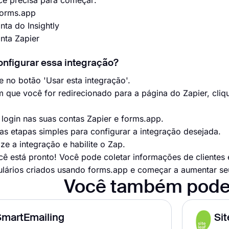
cê precisa para começar:
 forms.app
nta do Insightly
onta Zapier
nfigurar essa integração?
 no botão 'Usar esta integração'.
que você for redirecionado para a página do Zapier, cliqu
ogin nas suas contas Zapier e forms.app.
s etapas simples para configurar a integração desejada.
ze a integração e habilite o Zap.
ê está pronto! Você pode coletar informações de clientes 
lários criados usando forms.app e começar a aumentar seu
Você também pode
SmartEmailing
Sit