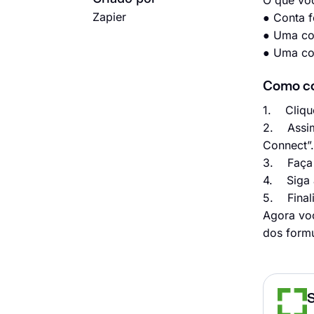
O que vo
Zapier
● Conta
● Uma co
● Uma c
Como co
1. Clique
2. Assim 
Connect”.
3. Faça l
4. Siga a
5. Finali
Agora voc
dos formu