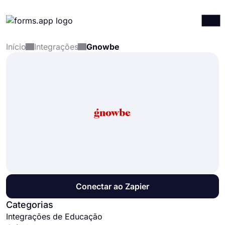
Início
Integrações
Gnowbe
Produtos
Entrar
Registrar-se
Integrações
Modelos
Recursos
Preços
Conectar ao Zapier
Categorias
Integrações de Educação