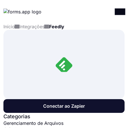
Início
Integrações
Feedly
Produtos
Entrar
Registrar-se
Integrações
Modelos
Recursos
Preços
Conectar ao Zapier
Categorias
Gerenciamento de Arquivos