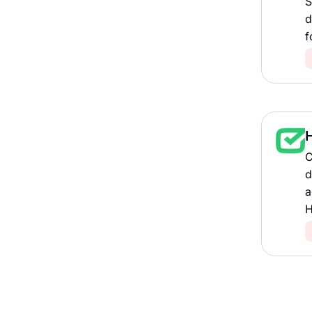
S
d
f
C
d
a
H