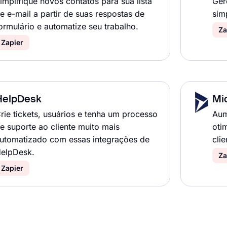
implifique novos contatos para sua lista
Ger
e e-mail a partir de suas respostas de
sim
ormulário e automatize seu trabalho.
Za
Zapier
HelpDesk
Mi
rie tickets, usuários e tenha um processo
Aum
e suporte ao cliente muito mais
oti
utomatizado com essas integrações de
cli
elpDesk.
Za
Zapier