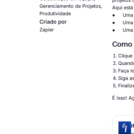
projetos 
Gerenciamento de Projetos,
Aqui está
Produtividade
● Uma c
Criado por
● Uma co
Zapier
● Uma c
Como c
Clique
Quando
Faça l
Siga a
Finaliz
É isso! A
i