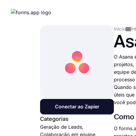
Início
In
As
O Asana é
projetos,
equipe d
processo
Quando se
úteis que
você pode
Conectar ao Zapier
Como c
Categorias
Geração de Leads,
O forms.a
Colaboração em equipe,