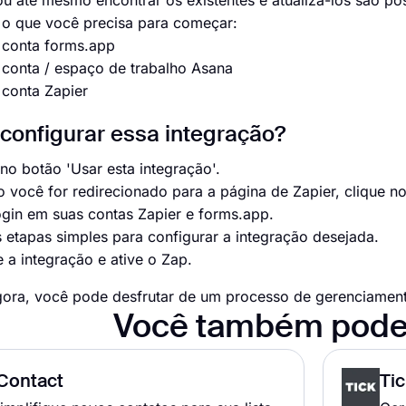
ou até mesmo encontrar os existentes e atualizá-los são pos
 o que você precisa para começar:
onta forms.app
nta / espaço de trabalho Asana
onta Zapier
onfigurar essa integração?
 no botão 'Usar esta integração'.
 você for redirecionado para a página de Zapier, clique n
ogin em suas contas Zapier e forms.app.
s etapas simples para configurar a integração desejada.
e a integração e ative o Zap.
gora, você pode desfrutar de um processo de gerenciament
Você também pode
Contact
Tic