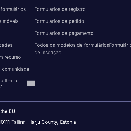
 formulários
Formulários de registro
s móveis
Formulários de pedido
a
Formulários de pagamento
idades
Todos os modelos de formuláriosFormulári
de Inscrição
um recurso
à comunidade
colher o
?
 the EU
10111 Tallinn, Harju County, Estonia