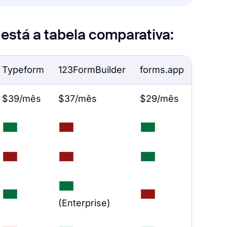
stá a tabela comparativa:
Typeform
123FormBuilder
forms.app
$39/mês
$37/mês
$29/mês
(Enterprise)