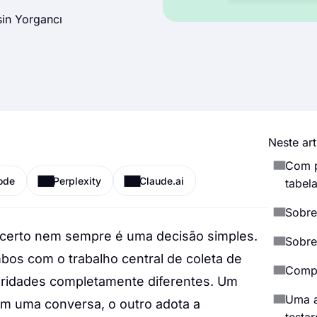
in Yorgancı
Neste art
Com p
ode
Perplexity
Claude.ai
tabel
Sobre
s certo nem sempre é uma decisão simples.
Sobre
bos com o trabalho central de coleta de
Compa
oridades completamente diferentes. Um
Uma a
em uma conversa, o outro adota a