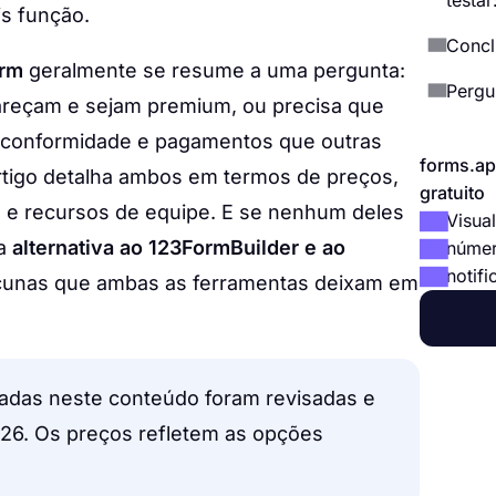
testa
s função.
Concl
orm
geralmente se resume a uma pergunta:
Pergu
areçam e sejam premium, ou precisa que
e conformidade e pagamentos que outras
forms.ap
tigo detalha ambos em termos de preços,
gratuito
s e recursos de equipe. E se nenhum deles
Visual
ma
alternativa ao 123FormBuilder e ao
númer
notifi
acunas que ambas as ferramentas deixam em
adas neste conteúdo foram revisadas e
026. Os preços refletem as opções