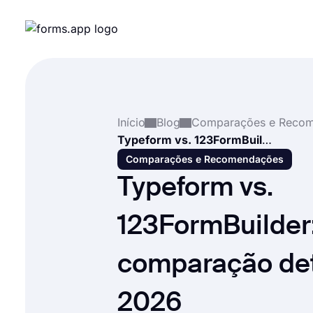
Início
Blog
Typeform vs. 123FormBuilder: Uma comparação detalhada em 2026
Comparações e Recomendações
Typeform vs.
123FormBuilder
comparação de
2026