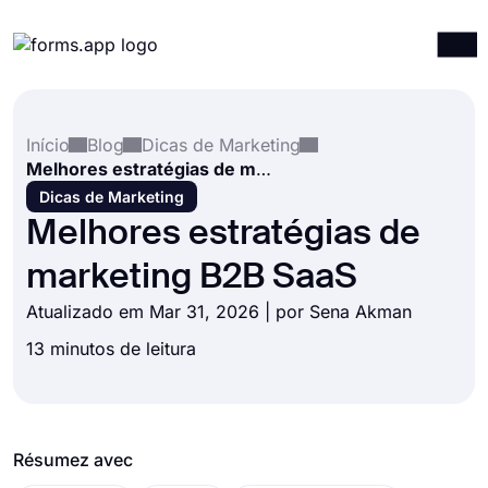
Produtos
Entrar
Registrar-se
Início
Blog
Dicas de Marketing
Integrações
Melhores estratégias de marketing B2B SaaS
Modelos
Dicas de Marketing
Melhores estratégias de
Recursos
marketing B2B SaaS
Preços
Atualizado em Mar 31, 2026 | por
Sena Akman
13 minutos de leitura
Résumez avec