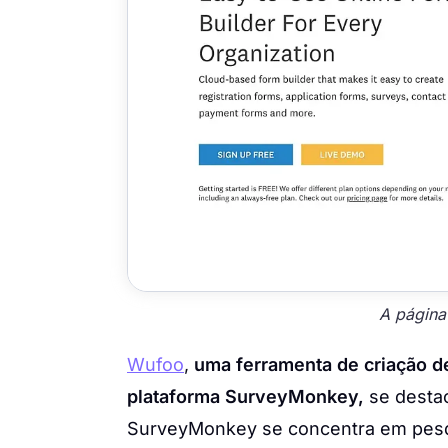
A página
Wufoo
,
uma ferramenta de criação d
plataforma SurveyMonkey,
se destac
SurveyMonkey se concentra em pesq