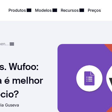
Produtos
Modelos
Recursos
Preços
Comparações e Recomendações
s. Wufoo:
a é melhor
ócio?
lia Guseva