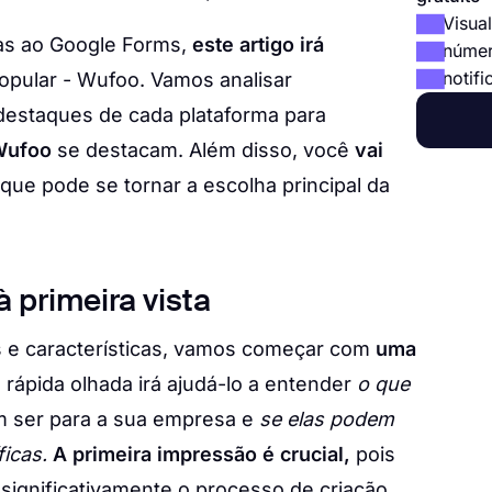
Visual
vas ao Google Forms,
este artigo irá
númer
notifi
pular - Wufoo. Vamos analisar
 destaques de cada plataforma para
Wufoo
se destacam. Além disso, você
vai
que pode se tornar a escolha principal da
 primeira vista
 e características, vamos começar com
uma
 rápida olhada irá ajudá-lo a entender
o que
 ser para a sua empresa e
se elas podem
icas.
A primeira impressão é crucial,
pois
 significativamente o processo de criação