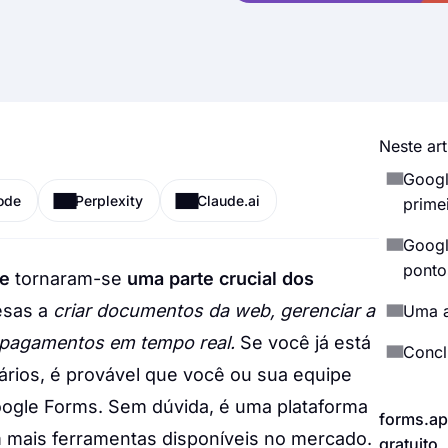
Neste art
Googl
ode
Perplexity
Claude.ai
primei
Googl
ponto
ne
tornaram-se
uma parte crucial dos
esas a
criar documentos da web, gerenciar a
Uma a
 pagamentos em tempo real.
Se você já está
Concl
lários, é provável que você ou sua equipe
oogle Forms. Sem dúvida, é uma plataforma
forms.ap
m mais ferramentas disponíveis no mercado.
gratuito