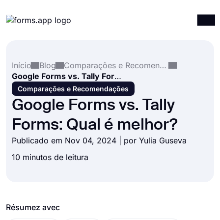
Produtos
Entrar
Registrar-se
Início
Blog
Comparações e Recomendações
Integrações
Google Forms vs. Tally Forms: Qual é melhor?
Modelos
Comparações e Recomendações
Google Forms vs. Tally
Recursos
Forms: Qual é melhor?
Preços
Publicado em Nov 04, 2024 | por
Yulia Guseva
10 minutos de leitura
Résumez avec