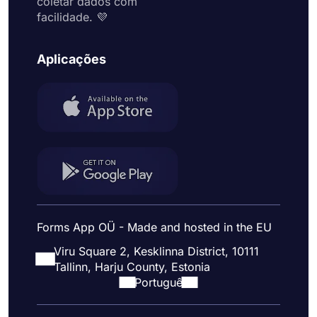
coletar dados com
facilidade. 💜
Aplicações
Forms App OÜ - Made and hosted in the EU
Viru Square 2, Kesklinna District, 10111
Tallinn, Harju County, Estonia
Portuguê