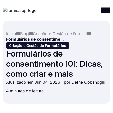
Produtos
Entrar
Registrar-se
Início
Blog
Criação e Gestão de Formulários
Integrações
Formulários de consentimento 101: Dicas, como criar e mais
Modelos
Criação e Gestão de Formulários
Formulários de
Recursos
consentimento 101: Dicas,
Preços
como criar e mais
Atualizado em Jun 04, 2026 | por
Defne Çobanoğlu
4 minutos de leitura