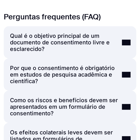
Perguntas frequentes (FAQ)
Qual é o objetivo principal de um
documento de consentimento livre e
esclarecido?
Por que o consentimento é obrigatório
Um documento de consentimento
em estudos de pesquisa acadêmica e
informado é projetado para proteger tanto o
científica?
participante quanto a organização,
estabelecendo transparência absoluta. Seu
Como os riscos e benefícios devem ser
Em estudos de pesquisa institucional, a
objetivo principal é comunicar claramente o
apresentados em um formulário de
obtenção de consentimento explícito é tanto
que uma atividade envolve, como os dados
consentimento?
um requisito legal rigoroso quanto uma base
pessoais serão gerenciados e quais direitos
ética. Isso garante que os participantes
o signatário retém. Ao assinar, o participante
Os efeitos colaterais leves devem ser
Um formulário juridicamente compatível
humanos estejam envolvidos por livre e
reconhece que leu, entendeu e concordou
listados em formulários de