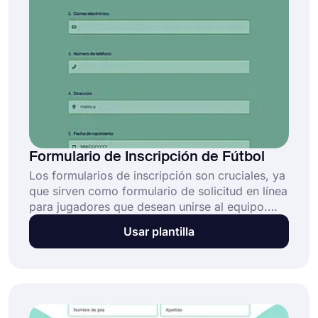
Formulario de Inscripción de Fútbol
Los formularios de inscripción son cruciales, ya
que sirven como formulario de solicitud en línea
para jugadores que desean unirse al equipo.
Puedes crear tu propio formulario de
Usar plantilla
inscripción de fútbol de manera especializada si
estás buscando uno. ¡Comienza ahora mismo a
crear el tuyo con este modelo de formulario de
inscripción de fútbol gratuito! Usa el botón
"Usar modelo" a continuación y crea fácilmente
tu formulario de inscripción en línea con