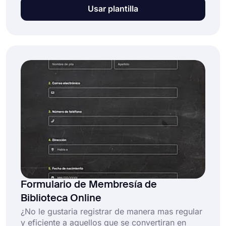
sobre la persona que se registra para obtener
Usar plantilla
una tarjeta de biblioteca, incluido su nombre,
dirección e información de contacto. Esta
plantilla gratuita de formulario de membresía de
biblioteca viene con preguntas estándar que
puede hacer y lo ayudará a crear su formulario
en línea más rápido.
Formulario de Membresía de
Biblioteca Online
¿No le gustaria registrar de manera mas regular
y eficiente a aquellos que se convertiran en