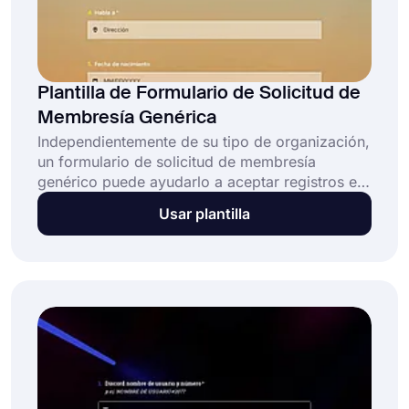
Plantilla de Formulario de Solicitud de
Membresía Genérica
Independientemente de su tipo de organización,
un formulario de solicitud de membresía
genérico puede ayudarlo a aceptar registros en
línea con facilidad. De esta manera, el proceso
Usar plantilla
de registro será mucho más corto y flexible
tanto para usted como para los posibles
miembros. Gracias a la interfaz fácil de usar de
forms.app, no necesita conocer ningún código
para personalizar su formulario.