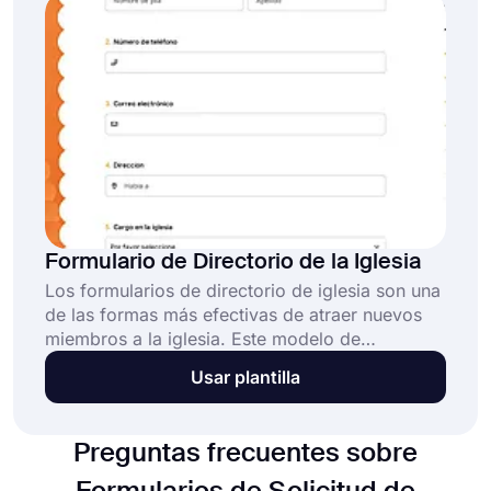
Formulario de Directorio de la Iglesia
Los formularios de directorio de iglesia son una
de las formas más efectivas de atraer nuevos
miembros a la iglesia. Este modelo de
formulario de inscripción es ideal para
Usar plantilla
organizar y evaluar la información personal de
los miembros. Puedes obtener rápidamente
detalles y planificar el directorio con este
Preguntas frecuentes sobre
formulario. Para comenzar a crear tu
formulario, haz clic en el botón 'Usar modelo'.