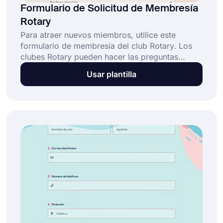
Formulario de Solicitud de Membresía
Rotary
Para atraer nuevos miembros, utilice este
formulario de membresía del club Rotary. Los
clubes Rotary pueden hacer las preguntas
adecuadas en este formulario de solicitud para
Usar plantilla
conocer las intenciones de los candidatos, las
razones por las que desean unirse a su club
Rotary, sus conexiones con clubes anteriores,
etc. Este formulario puede ser modificado para
satisfacer las necesidades de su club.
¡Comience a usar esta plantilla gratuita ahora
mismo!