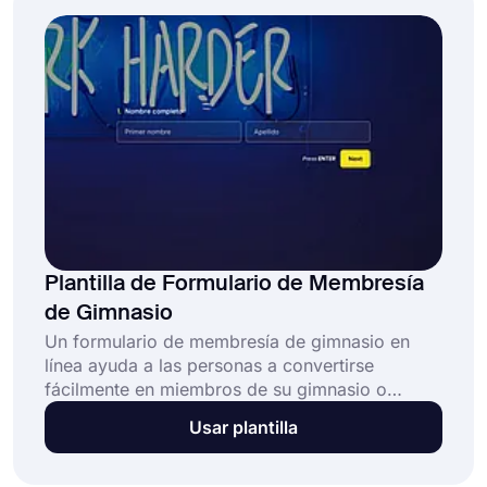
línea, puede crear su propio formulario y
permitir que las personas se unan a su
organización en línea.
Plantilla de Formulario de Membresía
de Gimnasio
Un formulario de membresía de gimnasio en
línea ayuda a las personas a convertirse
fácilmente en miembros de su gimnasio o
centro de fitness. Si está buscando una solución
Usar plantilla
eficiente para aceptar miembros, forms.app
ofrece las mejores opciones para usted. ¡Utilice
la plantilla de formulario de membresía de