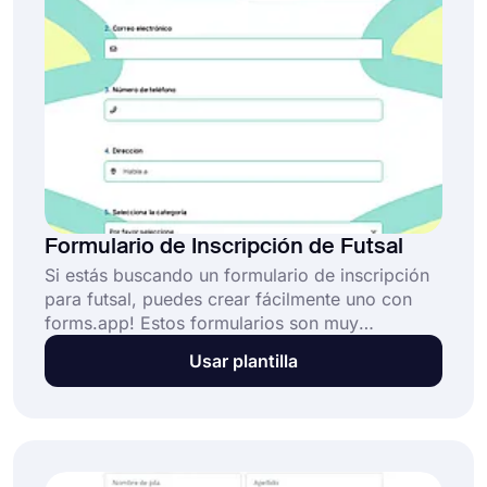
forms.app. Agrega o elimina preguntas y
cambia el diseño de tu formulario según tus
preferencias.
Formulario de Inscripción de Futsal
Si estás buscando un formulario de inscripción
para futsal, puedes crear fácilmente uno con
forms.app! Estos formularios son muy
importantes ya que necesitas solicitudes en
Usar plantilla
línea para inscribir a los jugadores que deseen
unirse al equipo. ¡Comienza hoy mismo a crear
tu formulario con esta plantilla gratuita de
formulario de inscripción para futsal!