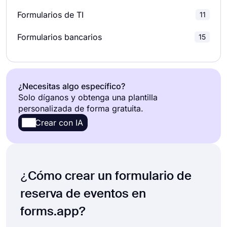
Formularios de Membresía
39
Formularios de TI
11
Encuestas de investigación
19
Formularios de pedido
113
Formularios bancarios
15
Formularios de pago
68
Formularios de registro
196
¿Necesitas algo específico?
Solo díganos y obtenga una plantilla
Formularios de Informes
55
personalizada de forma gratuita.
Crear con IA
Formularios de solicitud
228
Formularios de registro
37
¿Cómo crear un formulario de
Formularios de Suscripción
13
reserva de eventos en
Formularios de acuerdo
75
forms.app?
Formularios de quejas
36