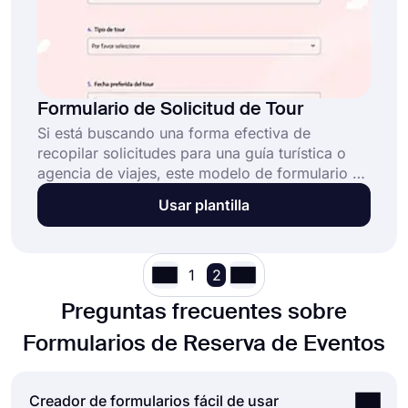
Formulario de Solicitud de Tour
Si está buscando una forma efectiva de
recopilar solicitudes para una guía turística o
agencia de viajes, este modelo de formulario de
solicitud de visita gratuito es perfecto para
Usar plantilla
usted. Con él, puede ofrecer un servicio
profesional a sus clientes. Además, forms.app
ofrece varias funciones de personalización y
opciones de uso compartido. Para comenzar a
1
2
crear su formulario de solicitud de visita, haga
Preguntas frecuentes sobre
clic en el botón "Usar modelo".
Formularios de Reserva de Eventos
Creador de formularios fácil de usar