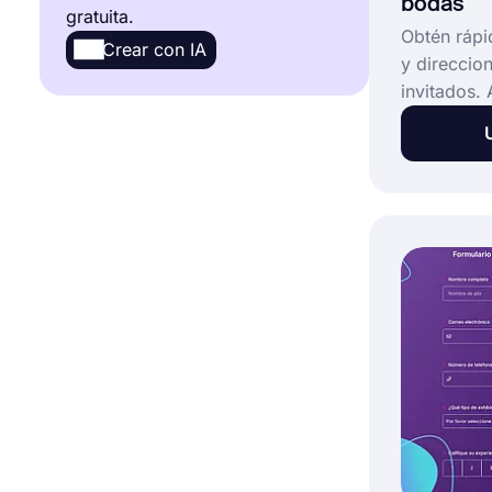
bodas
Formularios de registro
196
gratuita.
Obtén ráp
Crear con IA
Formularios de Informes
y direccio
55
invitados. A
formulario
Formularios de solicitud
228
¡puedes cr
formulario
Formularios de registro
37
necesidad 
programaci
Formularios de Suscripción
13
permite ha
Formularios de acuerdo
75
Formularios de quejas
36
Ver todas las categorías de
Formularios