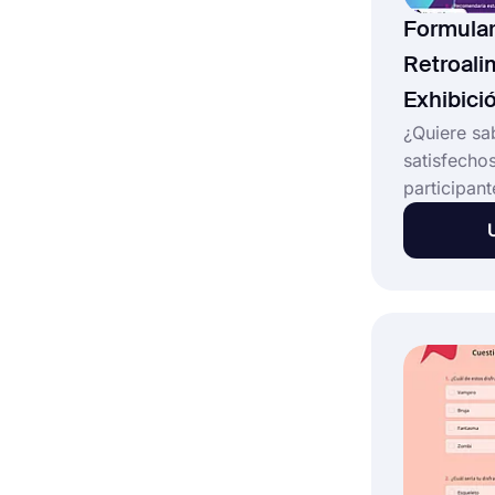
Formular
Retroali
Exhibici
¿Quiere sa
satisfecho
participan
que acaba 
ayuda del 
feedback s
puede obte
personas s
evento. Ab
formulario
exposición
recopilar 
descubrir l
pensaron d