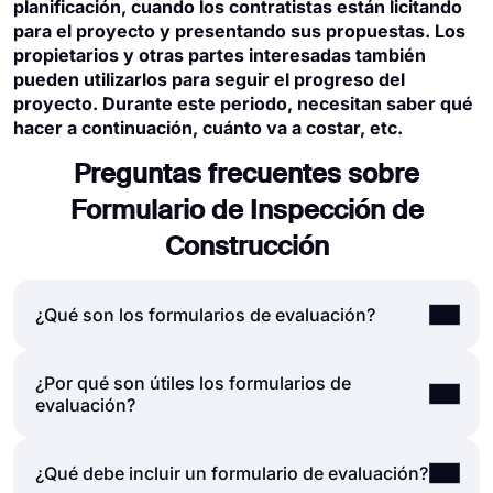
planificación, cuando los contratistas están licitando
para el proyecto y presentando sus propuestas. Los
propietarios y otras partes interesadas también
pueden utilizarlos para seguir el progreso del
proyecto. Durante este periodo, necesitan saber qué
hacer a continuación, cuánto va a costar, etc.
Preguntas frecuentes sobre
Formulario de Inspección de
Construcción
¿Qué son los formularios de evaluación?
¿Por qué son útiles los formularios de
Un formulario de evaluación es un documento
evaluación?
que plantea una serie de preguntas para evaluar
un evento, producto, servicio, empleado o
curso. Los formularios de evaluación se pueden
Ya sea que cree un formulario para evaluar el
¿Qué debe incluir un formulario de evaluación?
crear y utilizar para muchos propósitos, como