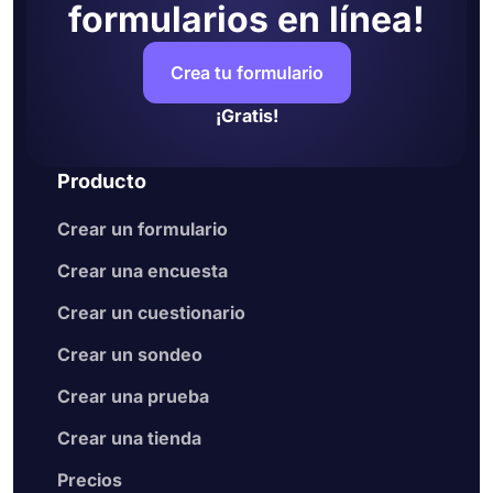
Ajustar la configuración del formulario
formularios en línea!
obtener respuestas detalladas haciendo
Obtenga una vista previa de su formulario
preguntas abiertas.
antes de compartirlo con su audiencia
Crea tu formulario
Por último, comparta su formulario o
insértelo en una página web.
¡Gratis!
Producto
Crear un formulario
Crear una encuesta
Crear un cuestionario
Crear un sondeo
Crear una prueba
Crear una tienda
Precios