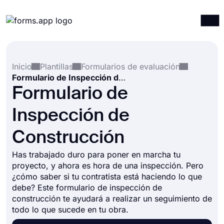
Productos
Iniciar sesión
Registrarse
Inicio
Plantillas
Formularios de evaluación
Integraciones
Formulario de Inspección de Construcción
Plantillas
Formulario de
Recursos
Inspección de
Precios
Construcción
Has trabajado duro para poner en marcha tu
proyecto, y ahora es hora de una inspección. Pero
¿cómo saber si tu contratista está haciendo lo que
debe? Este formulario de inspección de
construcción te ayudará a realizar un seguimiento de
todo lo que sucede en tu obra.