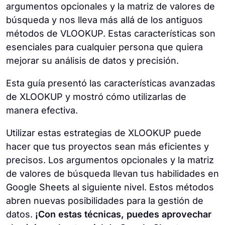
coincidencia para realizar búsquedas
argumentos opcionales y la matriz de valores de
de búsqueda.
complejas. Google Sheets ofrece la función
búsqueda y nos lleva más allá de los antiguos
de filtro, que es más sencilla y puede
Escribe la fórmula Xlookup
: Haz clic en la
métodos de VLOOKUP. Estas características son
manejar fácilmente múltiples condiciones.
celda donde quieras que aparezca el
esenciales para cualquier persona que quiera
Esto te permite encontrar rápidamente los
resultado y escribe la fórmula Xlookup
mejorar su análisis de datos y precisión.
datos que necesitas estableciendo más de
utilizando la sintaxis
Esta guía presentó las características avanzadas
una regla para tu búsqueda.
=Xlookup(valor_de_búsqueda,
de XLOOKUP y mostró cómo utilizarlas de
matriz_de_búsqueda, matriz_de_retorno).
manera efectiva.
Opcionalmente, puede incluir argumentos
adicionales para if_not_found, match_mode
Utilizar estas estrategias de XLOOKUP puede
y search_mode para personalizar el
hacer que tus proyectos sean más eficientes y
comportamiento de la función.
precisos. Los argumentos opcionales y la matriz
de valores de búsqueda llevan tus habilidades en
Pulse Intro
: Después de introducir la
Google Sheets al siguiente nivel. Estos métodos
fórmula, pulse Intro. Excel procesará la
abren nuevas posibilidades para la gestión de
función y mostrará el valor de retorno
datos.
¡Con estas técnicas, puedes aprovechar
coincidente en la celda seleccionada.