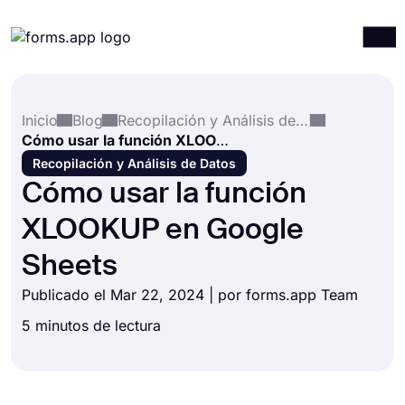
Productos
Iniciar sesión
Registrarse
Inicio
Blog
Recopilación y Análisis de Datos
Integraciones
Cómo usar la función XLOOKUP en Google Sheets
Plantillas
Recopilación y Análisis de Datos
Cómo usar la función
Recursos
XLOOKUP en Google
Precios
Sheets
Publicado el Mar 22, 2024 | por forms.app Team
5 minutos de lectura