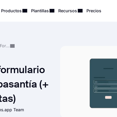
Productos
Plantillas
Recursos
Precios
Creación y Gestión de Formularios
formulario
pasantía (+
tas)
rms.app Team