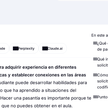
En este a
¿Qué 
ode
Perplexity
Claude.ai
de pa
Qué i
solici
ra adquirir experiencia en diferentes
icas y establecer conexiones en las áreas
Cómo 
solici
udiante puede desarrollar habilidades para
codif
 lo que ha aprendido a situaciones del
Punto
 Hacer una pasantía es importante porque te
l que no puedes obtener en el aula.