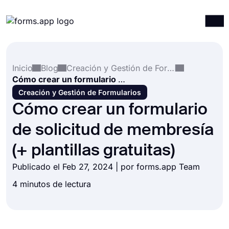
Productos
Iniciar sesión
Registrarse
Inicio
Blog
Creación y Gestión de Formularios
Integraciones
Cómo crear un formulario de solicitud de membresía (+ plantillas gratuitas)
Plantillas
Creación y Gestión de Formularios
Cómo crear un formulario
Recursos
de solicitud de membresía
Precios
(+ plantillas gratuitas)
Publicado el Feb 27, 2024 | por forms.app Team
4 minutos de lectura