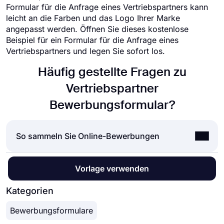
Formular für die Anfrage eines Vertriebspartners kann
leicht an die Farben und das Logo Ihrer Marke
angepasst werden. Öffnen Sie dieses kostenlose
Beispiel für ein Formular für die Anfrage eines
Vertriebspartners und legen Sie sofort los.
Häufig gestellte Fragen zu
Vertriebspartner
Bewerbungsformular?
So sammeln Sie Online-Bewerbungen
Die Annahme von Online-Bewerbungen ist
Vorlage verwenden
heutzutage für fast alle Unternehmen die Norm.
Ganz gleich, ob es sich um Bewerbungen, Praktika
Kategorien
oder Stipendienbewerbungen handelt: Durch
Bewerbungsformulare
Online-Bewerbungen können Sie Zeit und viel
Aufwand sparen. Doch wie nimmt man Online-