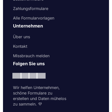
Wählen Sie noch heute eines unserer kostenlosen
Formularmuster, um professionelle Online-
Zahlungsformulare
Formulare zu erstellen.
Alle Formularvorlagen
Unternehmen
Über uns
Kontakt
Missbrauch melden
Folgen Sie uns
Wir helfen Unternehmen,
schöne Formulare zu
erstellen und Daten mühelos
zu sammeln. 💜