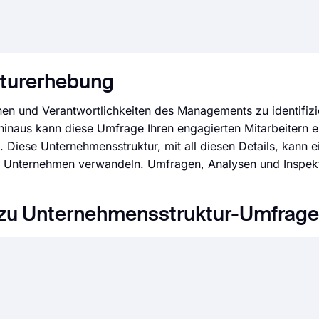
kturerhebung
nen und Verantwortlichkeiten des Managements zu identifizi
r hinaus kann diese Umfrage Ihren engagierten Mitarbeitern 
Diese Unternehmensstruktur, mit all diesen Details, kann ei
tes Unternehmen verwandeln. Umfragen, Analysen und Inspe
n zu Unternehmensstruktur-Umfrage
t viel einfacher als je zuvor. Ohne eine einzige Zeile codie