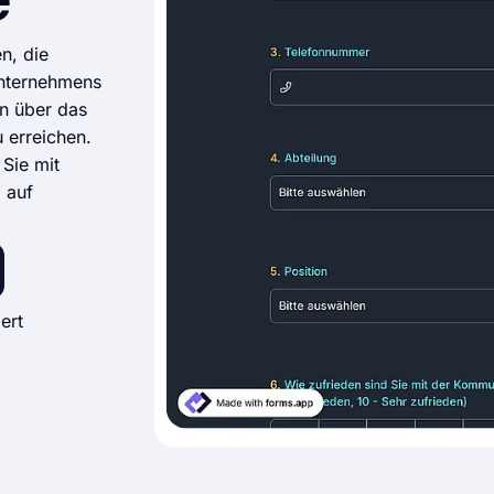
e
n, die
Unternehmens
n über das
 erreichen.
Sie mit
 auf
ert