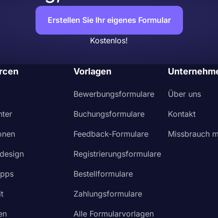
Erstellen Sie Ihr eigenes Formular
Kostenlos!
rcen
Vorlagen
Unternehm
Bewerbungsformulare
Über uns
nter
Buchungsformulare
Kontakt
ionen
Feedback-Formulare
Missbrauch m
design
Registrierungsformulare
Apps
Bestellformulare
t
Zahlungsformulare
en
Alle Formularvorlagen