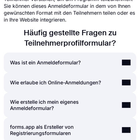
Sie können dieses Anmeldeformular in dem von Ihnen
gewünschten Format mit den Teilnehmern teilen oder es
in Ihre Website integrieren.
Häufig gestellte Fragen zu
Teilnehmerprofilformular?
Was ist ein Anmeldeformular?
Ein Registrierungsformular ist ein Dokument zum
Wie erlaube ich Online-Anmeldungen?
Sammeln von Daten und zur Unterstützung der
Anmeldung für einen Newsletter, eine Website,
Wie erstelle ich mein eigenes
Menschen schließen Registrierungen im
eine Anwendung, Veranstaltungen, Organisationen,
Anmeldeformular?
Wesentlichen auf zwei Arten ab; Papierformulare
Werbegeschenke und mehr. In
oder Online-Formulare. Heutzutage ist klar, dass
Registrierungsformularen werden Informationen
der Registrierungsprozess mit Online-
basierend auf Ihren Zwecken abgefragt. Dazu
forms.app als Ersteller von
Wenn Sie Ihr eigenes Registrierungsformular
Registrierungsformularen viel einfacher ist. Mithilfe
gehören häufig Fragen zu persönlichen Daten,
Registrierungsformularen
erstellen möchten, können Sie dies ganz einfach
eines
Formularerstellungstools
wie „forms.app“
Firmennamen, Kontaktinformationen, Referenz,