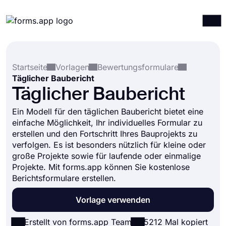
Produkte
Anmelden
Registrieren
Startseite
Vorlagen
Bewertungsformulare
Integrationen
Täglicher Baubericht
Vorlagen
Täglicher Baubericht
Ressourcen
Ein Modell für den täglichen Baubericht bietet eine
einfache Möglichkeit, Ihr individuelles Formular zu
Preise
erstellen und den Fortschritt Ihres Bauprojekts zu
verfolgen. Es ist besonders nützlich für kleine oder
große Projekte sowie für laufende oder einmalige
Projekte. Mit forms.app können Sie kostenlose
Berichtsformulare erstellen.
Vorlage verwenden
Erstellt von forms.app Team
5212 Mal kopiert