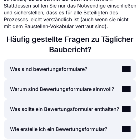
Stattdessen sollten Sie nur das Notwendige einschließen
und sicherstellen, dass es für alle Beteiligten des
Prozesses leicht verständlich ist (auch wenn sie nicht
mit dem Baustellen-Vokabular vertraut sind).
Häufig gestellte Fragen zu Täglicher
Baubericht?
Was sind bewertungsformulare?
Ein Bewertungsformular ist ein Dokument, das eine
Warum sind Bewertungsformulare sinnvoll?
Reihe von Fragen zur Bewertung einer
Veranstaltung, eines Produkts, einer
Unabhängig davon, ob Sie ein Formular zur
Was sollte ein Bewertungsformular enthalten?
Dienstleistung, eines Mitarbeiters oder eines
Bewertung der Mitarbeiterleistung, der
Kurses stellt. Bewertungsformulare können für
Kundenzufriedenheit, der Lehrerbewertung oder
viele Zwecke erstellt und verwendet werden, z. B.
Ein typisches Bewertungsformular umfasst
Wie erstelle ich ein Bewertungsformular?
einer Selbstbewertung erstellen, hilft es den
zur Leistungsbeurteilung, zum Sammeln von
verschiedene Formularfelder, um die Meinungen
Formularteilnehmern, über aktuelle Ereignisse
Feedback, zur Beurteilung der beruflichen