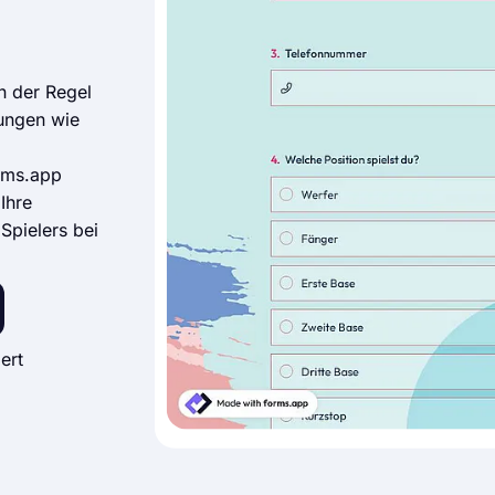
n der Regel
bungen wie
rms.app
Ihre
Spielers bei
ert