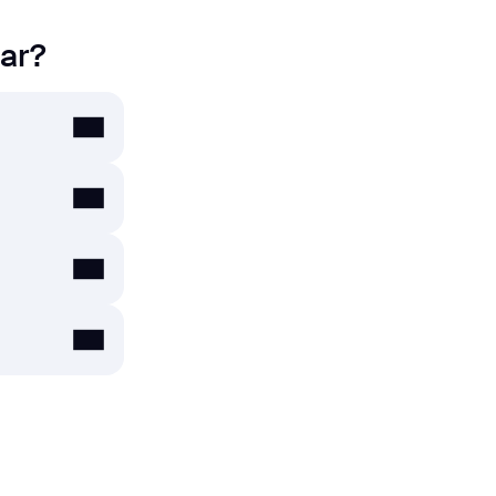
lar?
Produkts,
rstellt und
n
se
geben sich
möglich
alen etc.
Angaben wie
r
ien
icht Ihnen
bei Ihrem
, Fragen auf