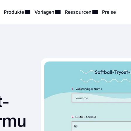
Produkte
Vorlagen
Ressourcen
Preise
t-
rmu