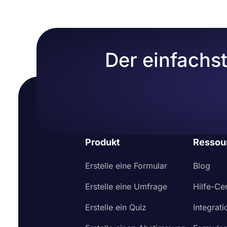
jede gewünschte Weise zu stellen. Sie können Ihre
Auswahlfeldern bereitstellen oder detaillierte Antwo
Öffnen Sie eine kostenlose Formularvorlage ode
Fügen Sie Ihre Fragen für die Bewertung hinzu,
Passen Sie Ihr Formulardesign an Ihre Marke o
Der einfachs
Passen Sie die Formulareinstellungen an
Sehen Sie sich Ihr Formular in der Vorschau an
Geben Sie zum Schluss Ihr Formular frei oder b
Produkt
Ressou
Erstelle eine Formular
Blog
Erstelle eine Umfrage
Hilfe-Ce
Erstelle ein Quiz
Integrat