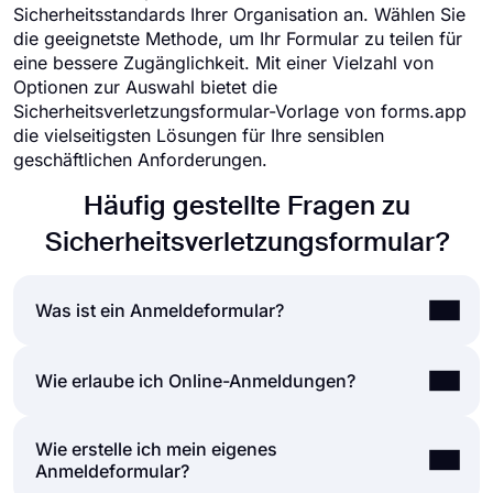
Sicherheitsstandards Ihrer Organisation an. Wählen Sie
die geeignetste Methode, um Ihr Formular zu teilen für
eine bessere Zugänglichkeit. Mit einer Vielzahl von
Optionen zur Auswahl bietet die
Sicherheitsverletzungsformular-Vorlage von forms.app
die vielseitigsten Lösungen für Ihre sensiblen
geschäftlichen Anforderungen.
Häufig gestellte Fragen zu
Sicherheitsverletzungsformular?
Was ist ein Anmeldeformular?
Ein Registrierungsformular ist ein Dokument zum
Wie erlaube ich Online-Anmeldungen?
Sammeln von Daten und zur Unterstützung der
Anmeldung für einen Newsletter, eine Website,
Wie erstelle ich mein eigenes
Menschen schließen Registrierungen im
eine Anwendung, Veranstaltungen, Organisationen,
Anmeldeformular?
Wesentlichen auf zwei Arten ab; Papierformulare
Werbegeschenke und mehr. In