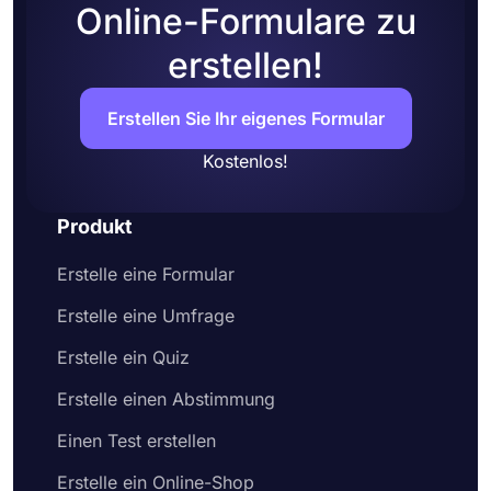
Teilen Sie es schließlich in den sozialen
Online-Formulare zu
Medien oder betten Sie es auf einer Webseite
ein
erstellen!
Erstellen Sie Ihr eigenes Formular
Kostenlos!
Produkt
Erstelle eine Formular
Erstelle eine Umfrage
Erstelle ein Quiz
Erstelle einen Abstimmung
Einen Test erstellen
Erstelle ein Online-Shop