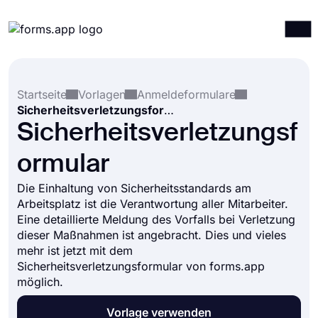
Produkte
Anmelden
Registrieren
Startseite
Vorlagen
Anmeldeformulare
Integrationen
Sicherheitsverletzungsformular
Vorlagen
Sicherheitsverletzungsf
Ressourcen
ormular
Preise
Die Einhaltung von Sicherheitsstandards am
Arbeitsplatz ist die Verantwortung aller Mitarbeiter.
Eine detaillierte Meldung des Vorfalls bei Verletzung
dieser Maßnahmen ist angebracht. Dies und vieles
mehr ist jetzt mit dem
Sicherheitsverletzungsformular von forms.app
möglich.
Vorlage verwenden