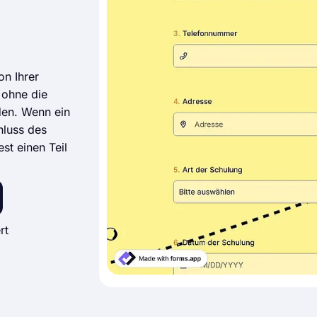
on Ihrer
 ohne die
den. Wenn ein
hluss des
est einen Teil
rt