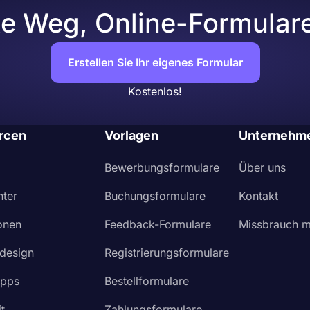
te Weg, Online-Formulare 
Erstellen Sie Ihr eigenes Formular
Kostenlos!
rcen
Vorlagen
Unternehm
Bewerbungsformulare
Über uns
nter
Buchungsformulare
Kontakt
ionen
Feedback-Formulare
Missbrauch m
design
Registrierungsformulare
Apps
Bestellformulare
t
Zahlungsformulare