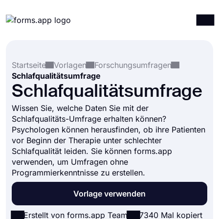
Produkte
Anmelden
Registrieren
Startseite
Vorlagen
Forschungsumfragen
Integrationen
Schlafqualitätsumfrage
Vorlagen
Schlafqualitätsumfrage
Ressourcen
Wissen Sie, welche Daten Sie mit der
Schlafqualitäts-Umfrage erhalten können?
Preise
Psychologen können herausfinden, ob ihre Patienten
vor Beginn der Therapie unter schlechter
Schlafqualität leiden. Sie können forms.app
verwenden, um Umfragen ohne
Programmierkenntnisse zu erstellen.
Vorlage verwenden
Erstellt von forms.app Team
7340 Mal kopiert