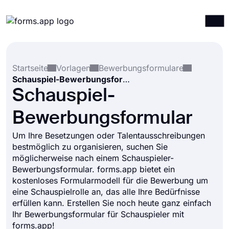
Produkte
Anmelden
Registrieren
Startseite
Vorlagen
Bewerbungsformulare
Integrationen
Schauspiel-Bewerbungsformular
Vorlagen
Schauspiel-
Ressourcen
Bewerbungsformular
Preise
Um Ihre Besetzungen oder Talentausschreibungen
bestmöglich zu organisieren, suchen Sie
möglicherweise nach einem Schauspieler-
Bewerbungsformular. forms.app bietet ein
kostenloses Formularmodell für die Bewerbung um
eine Schauspielrolle an, das alle Ihre Bedürfnisse
erfüllen kann. Erstellen Sie noch heute ganz einfach
Ihr Bewerbungsformular für Schauspieler mit
forms.app!