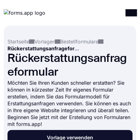
Produkte
Anmelden
Registrieren
Startseite
Vorlagen
Bestellformulare
Integrationen
Rückerstattungsanfrageformular
Vorlagen
Rückerstattungsanfrag
Ressourcen
eformular
Preise
Möchten Sie Ihren Kunden schneller erstatten? Sie
können in kürzester Zeit Ihr eigenes Formular
erstellen, indem Sie das Formularmodell für
Erstattungsanfragen verwenden. Sie können es auch
in Ihre eigene Website integrieren und überall teilen.
Beginnen Sie jetzt mit der Erstellung von Formularen
mit forms.app!
Vorlage verwenden